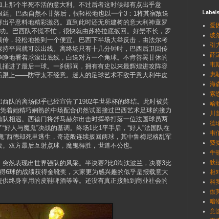
加上那个半死不活的意大利。不过后者这时候却有点出乎意
Label
根廷。巴西自然不甘落后，很轻松地也以一个3：1将其宿敌送
赛出乎意料地精彩激烈。直到此时还无所建树的意大利神童罗
爱因
成功。巴西队不慌不忙，很快就由苏格拉底扳回。好景不长，罗
玻尔
横传，轻松地捡到一个便宜。巴西下半场大举反击，由法尔考
引
保持平局就可以出线。离终场只有十几分钟时，巴西后卫回传
薛定
睁睁地看着球滚出底线，白送对方一个角球。不肯善罢甘休的
韦斯
乱捅进了最后一球。一刹那间，拥有有史以来最辉煌进攻阵容
惠勒
后跟上——防守太不经意。迷人的足球艺术不敌于意大利牛皮
海森
索恩
西队的离场似乎已经宣告了1982年世界杯的终结。此时被莫
哈勃
队凭着她精巧娴熟的中场配合仍然试图接过巴西艺术足球的接力
川普
德队相遇。西德门将舒马赫尔出击时挥拳打落一位法国球员两
德瑞
好人与魔鬼”决战的基调。终场1比1平手后，“好人”法国队在
韦伯
鬼”西德却死里逃生，奇迹般连续扳回两球，其中鲁梅尼格乱军
费曼
馁。双方最后互射点球，魔鬼得胜，世道不公也。
牛顿
狄拉
突然表现出世界强队的风采。半决赛2比0淘汰波兰，决赛3比
独得6球的战绩获得金靴奖，大家更为感兴趣的似乎是报载意大
相
提供终身享用的皮鞋啤酒等等。还没有真正接触到商业社会的
科罗
伽莫
暗物
竞