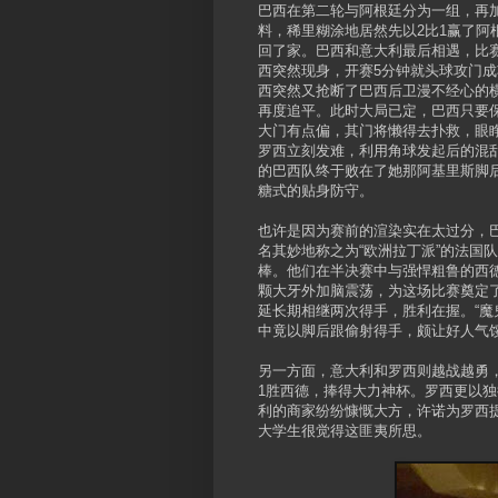
巴西在第二轮与阿根廷分为一组，再
料，稀里糊涂地居然先以2比1赢了阿
回了家。巴西和意大利最后相遇，比
西突然现身，开赛5分钟就头球攻门
西突然又抢断了巴西后卫漫不经心的
再度追平。此时大局已定，巴西只要
大门有点偏，其门将懒得去扑救，眼
罗西立刻发难，利用角球发起后的混
的巴西队终于败在了她那阿基里斯脚
糖式的贴身防守。
也许是因为赛前的渲染实在太过分，巴
名其妙地称之为“欧洲拉丁派”的法国
棒。他们在半决赛中与强悍粗鲁的西
颗大牙外加脑震荡，为这场比赛奠定了“
延长期相继两次得手，胜利在握。“魔
中竟以脚后跟偷射得手，颇让好人气
另一方面，意大利和罗西则越战越勇，
1胜西德，捧得大力神杯。罗西更以
利的商家纷纷慷慨大方，许诺为罗西
大学生很觉得这匪夷所思。