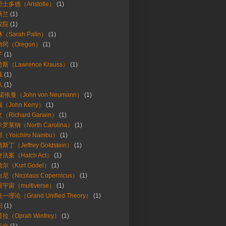
士多德（Aristotle）
(1)
斯兰
(1)
议院
(1)
（Sarah Palin）
(1)
冈（Oregon）
(1)
子
(1)
斯（Lawrence Krauss）
(1)
战
(1)
队
(1)
诺依曼（John von Neumann）
(1)
（John Kerry）
(1)
（Richard Garwin）
(1)
罗莱纳（North Carolina）
(1)
（Yoichiro Nambu）
(1)
斯丁（Jeffrey Goldstein）
(1)
法案（Hatch Act）
(1)
尔（Kurt Godel）
(1)
尼（Nicolaus Copernicus）
(1)
宇宙（multiverse）
(1)
一理论（Grand Unified Theory）
(1)
阳
(1)
拉（Oprah Winfrey）
(1)