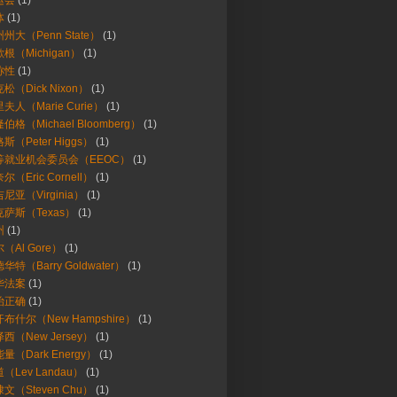
运会
(1)
体
(1)
州大（Penn State）
(1)
根（Michigan）
(1)
称性
(1)
松（Dick Nixon）
(1)
夫人（Marie Curie）
(1)
伯格（Michael Bloomberg）
(1)
斯（Peter Higgs）
(1)
等就业机会委员会（EEOC）
(1)
尔（Eric Cornell）
(1)
尼亚（Virginia）
(1)
萨斯（Texas）
(1)
州
(1)
（Al Gore）
(1)
华特（Barry Goldwater）
(1)
华法案
(1)
治正确
(1)
布什尔（New Hampshire）
(1)
西（New Jersey）
(1)
量（Dark Energy）
(1)
（Lev Landau）
(1)
文（Steven Chu）
(1)