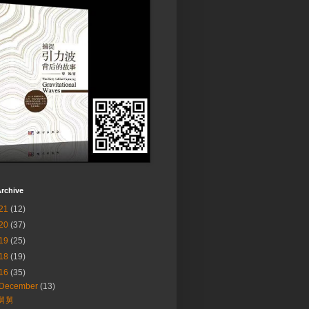
rchive
21
(12)
20
(37)
19
(25)
18
(19)
16
(35)
December
(13)
舅舅