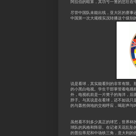
阿拉伯的暗算，其功亏一篑的悲壮在
尽管中国队未能出线，亚大区的赛事还
中国第一次大规模实况转播这个级别
说是看球，其实能看到的非常有限。
的小黑白电视。学生干部掌管着电视
外，电视机前是一片凳子的海洋，后
脖子。与其说是在看球，还不如说只
的与轰然倒地的交相呼应，喝彩声与
虽然看不到多少真正的球艺，世界杯
球队的风格和阵容。在记者天花乱坠
的普拉蒂尼和中场铁三角，意大利的