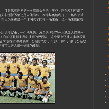
——那是第三世界第一次崭露头角的世界杯，阿尔及利亚赢了
两支非洲新秀都还是未能出线。西德与奥地利打了一场和平球
，却因为多进过一个球淘汰了同样一场未赢、也一场未输的喀
一组循环厮杀，一个淘汰俩。波兰的博涅克开局就让人们第一
家关心的还是那支所向披靡的巴西队，这个至今还被人津津乐道
球”发挥得淋漓尽致，分别以2比1、4比1、和4比0的比分轻取
乎都可以进入最佳进球的集锦。
►
►
►
►
►
►