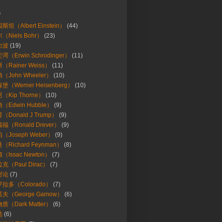
s
斯坦（Albert Einstein）
(44)
（Niels Bohr）
(23)
力波
(19)
谔（Erwin Schrodinger）
(11)
（Rainer Weiss）
(11)
（John Wheeler）
(10)
堡（Werner Heisenberg）
(10)
（Kip Thorne）
(10)
（Edwin Hubble）
(9)
（Donald J Trump）
(9)
福（Ronald Drever）
(9)
（Joseph Weber）
(9)
（Richard Feynman）
(8)
（Issac Newton）
(7)
克（Paul Dirac）
(7)
对论
(7)
拉多（Colorado）
(7)
夫（George Gamow）
(6)
质（Dark Matter）
(6)
选
(6)