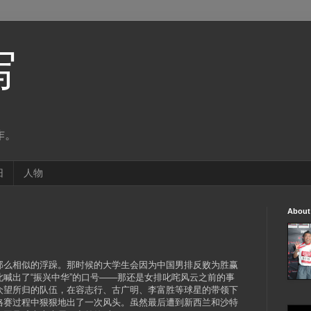
写
作。
旧
人物
About
那么相似的浮躁。那时候的大学生会因为中国男排反败为胜赢
喊出了“振兴中华”的口号——那还是女排叱咤风云之前的事
众望所归的队伍，在容志行、古广明、李富胜等球星的带领下
格赛过程中狠狠地出了一次风头。虽然最后遭到新西兰和沙特