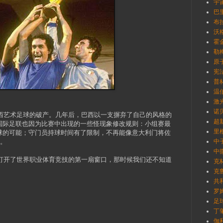
宇
巴里
布拉
沃格
霍金
勒梅
原
宪
普林
温伯
激
诺
巴西艺术足球的破产。几年后，巴西以一支摒弃了自己的风格的
超新
国际足联也因为比赛中出现的一些怪现象修改规则：小组赛最
里根
球的可能；守门员持球时间有了限制，不再能像意大利门将佐
间。
中
中
人打开了世界职业体育竞技的第一扇窗口，那时候我们还不知道
克林
克鲁
共
罗姆
足球
丁肇
伽利