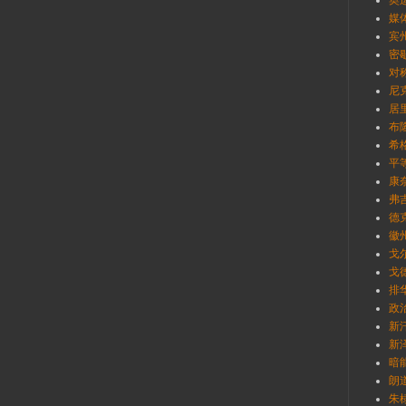
奥
媒
宾州
密歇
对
尼克
居里
布隆
希格
平
康奈
弗吉
德克
徽
戈尔
戈德
排
政
新汗
新泽
暗能
朗道
朱棣