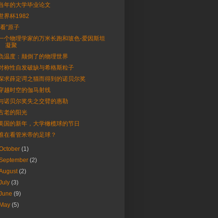
当年的大学毕业论文
世界杯1982
“看”原子
一个物理学家的万米长跑和玻色-爱因斯坦
凝聚
负温度：颠倒了的物理世界
对称性自发破缺与希格斯粒子
探求薛定谔之猫而得到的诺贝尔奖
穿越时空的伽马射线
与诺贝尔奖失之交臂的惠勒
古老的阳光
美国的新年，大学橄榄球的节日
谁在看管米帝的足球？
October
(1)
September
(2)
August
(2)
July
(3)
June
(9)
May
(5)