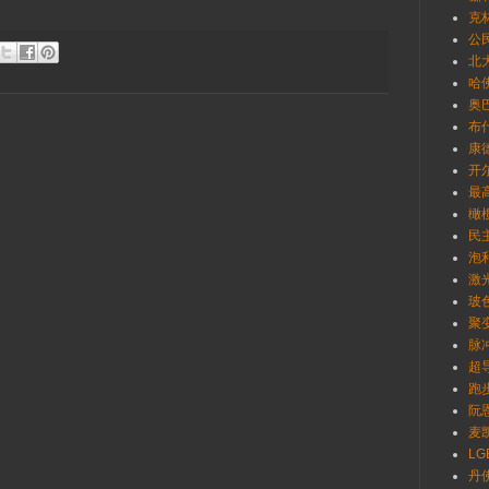
克林
公
北
哈佛
奥巴
布什
康德
开尔
最
橄榄
民
泡利
激
玻
聚
脉
超
跑
阮恩
麦凯
LG
丹佛