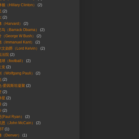
顿（Hillary Clinton）
(2)
民
(2)
大
(2)
（Harvard）
(2)
马（Barrack Obama）
(2)
（George W Bush）
(2)
（Immanuel Kant）
(2)
文勋爵（Lord Kelvin）
(2)
高法院
(2)
球（football）
(2)
主党
(2)
（Wolfgang Pauli）
(2)
光
(2)
色-爱因斯坦凝聚
(2)
变
(2)
冲星
(2)
导
(2)
步
(2)
(Paul Ryan）
(2)
恩（John McCain）
(2)
BT
(1)
（Denver）
(1)