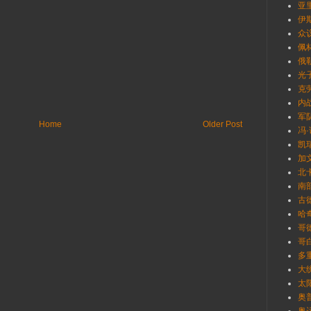
亚里
伊
众
佩林
俄勒
光
克劳
内
军
Home
Older Post
冯·
凯瑞
加文
北卡
南部
古德
哈奇
哥德
哥白
多重
大统
太
奥普