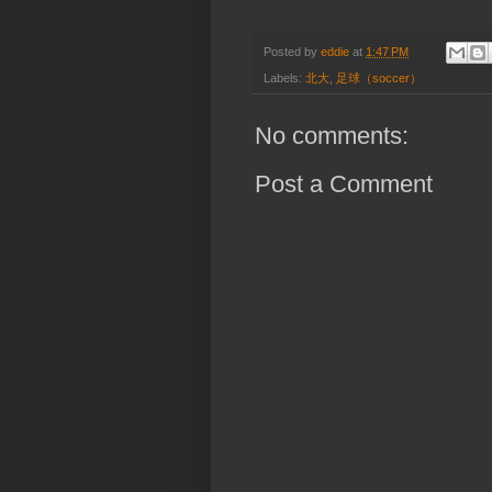
Posted by
eddie
at
1:47 PM
Labels:
北大
,
足球（soccer）
No comments:
Post a Comment