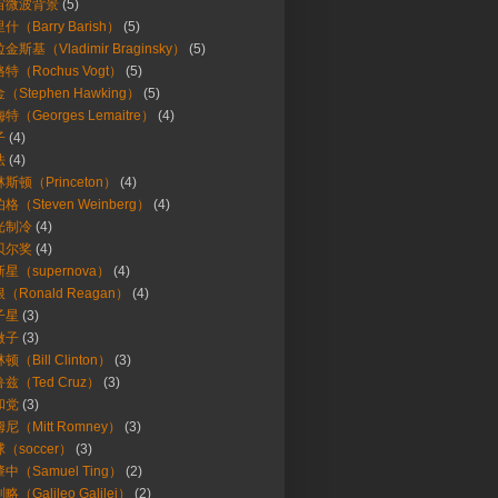
宙微波背景
(5)
什（Barry Barish）
(5)
金斯基（Vladimir Braginsky）
(5)
特（Rochus Vogt）
(5)
（Stephen Hawking）
(5)
特（Georges Lemaitre）
(4)
子
(4)
法
(4)
斯顿（Princeton）
(4)
格（Steven Weinberg）
(4)
光制冷
(4)
贝尔奖
(4)
星（supernova）
(4)
（Ronald Reagan）
(4)
子星
(3)
微子
(3)
顿（Bill Clinton）
(3)
兹（Ted Cruz）
(3)
和党
(3)
尼（Mitt Romney）
(3)
（soccer）
(3)
中（Samuel Ting）
(2)
略（Galileo Galilei）
(2)