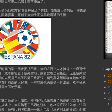
中国足球史上也属于空前绝后了。
是为1982年的世界杯吊足了胃口。如果没记错的话，那也是
的国际赛事，开创了大学生不分早晚看球的先河。
那时候的学生宿舍拥挤不堪，大约几百个人才摊得上一座可怜
Blog A
机，或者把它置于室外空地，或者架在走廊角落。无论室内室
►
20
面的人更是用桌子和凳子叠罗汉，爬到高处颤颤巍巍地伸长着
►
20
是在听前面的人起哄。一有精彩镜头便是一片混乱，欢呼雀跃
叫骂声不绝于耳。
►
20
►
20
▼
20
的魅力还是不可阻挡。那时的报纸杂志发了疯似的渲染着著名
▼
的描述中，大家熟悉了巴西的济科、苏格拉底和法尔考，法国
佐夫，还有比利时红魔——因为电影《尼罗河上的惨案》而被