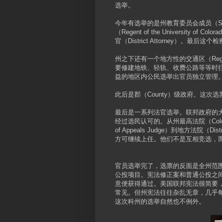
选举。
今年有选举的是州教育委员会成员（State 
（Regent of the University of
官（District Attorney）。
州之下还有一个地方性的交通区（Regional
要修建地铁、轻轨、收费公路等等时
益的地区内公民选举出官员独立管理
此后是郡（County）级政府。这
最后是一系列法官选举。联邦政府的
经过选民认可的。从州最高法院（Colorado S
of Appeals Judge）到地方法院（D
方可继续上任。他们不是互相竞选，
官员选举完了，选票的反面是全州范
公投项目。宪法修正案和普通公投之
意便获得通过。美国联邦宪法很简要
常见。但州宪法往往杂乱无章，几乎
这次科州的选举自然也不例外。