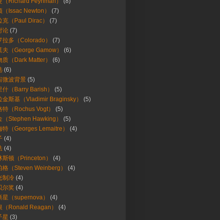
（Richard Feynman）
(8)
（Issac Newton）
(7)
克（Paul Dirac）
(7)
对论
(7)
拉多（Colorado）
(7)
夫（George Gamow）
(6)
质（Dark Matter）
(6)
选
(6)
宙微波背景
(5)
什（Barry Barish）
(5)
金斯基（Vladimir Braginsky）
(5)
特（Rochus Vogt）
(5)
（Stephen Hawking）
(5)
特（Georges Lemaitre）
(4)
子
(4)
法
(4)
斯顿（Princeton）
(4)
格（Steven Weinberg）
(4)
光制冷
(4)
贝尔奖
(4)
星（supernova）
(4)
（Ronald Reagan）
(4)
子星
(3)