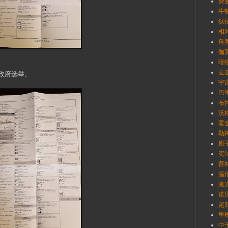
费曼
牛顿
狄拉
相
科罗
伽莫
暗物
竞
）政府选举。
宇
巴里
布拉
沃格
霍金
勒梅
原
宪
普林
温伯
激
诺
超新
里根
中