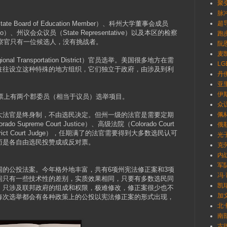
聚
脉
Board of Education Member）、科州大学董事会成员
超
 Colorado）、州议会众议员（State Representative）以及本区的检察
跑
最后这个检察官只有一位候选人，没有挑战者。
阮恩
麦凯
 Transportation District）官员选举。美国很多地方在需
LG
往往设立这种特殊的地方组织，它们独立于政府，由涉及到利
丹佛
。
亚里
伊
次选票上有两个郡委员（相当于议员）选举项目。
众
大法官是终身制，不由选民决定。但州一级的法官是需要定期
佩林
upreme Court Justice）、高级法院（Colorado Court
俄勒
istrict Court Judge），任期满了的法官需要得到大多数选民认可
光
而是各自由选民投赞成或反对票。
克劳
内
军
围的公投法案。今年格外地丰富，共有6项州宪法修正案和3项
冯·
间只有一些技术性的差别，实质效果相同，只要有多数选民同
凯瑞
，只涉及联邦政府的组成和权限，极难修改，修正案很少也不
加文
每次选举都会有各种政策上的公投以宪法修正案的形式出现，
北卡
南部
古德