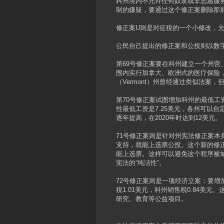
科州境内不允许任何奴隶或非志愿服
制的嫌疑，要通过这个修正案删除那
修正案U则是对征税的一个小修改，
公民自己提出的修正案和公投则以数
第69号修正案要在科州建立一个州
围内实行加拿大、欧洲式的医疗保险，
（Vermont）州曾经通过类似法案
第70号修正案试图增加科州的最低工
性最低工资是7.25美元，各州可以
逐年提高，在2020年时达到12美元。
71号修正案则是针对州宪法修正案
支持，就能上选票公投。这个新的修
能上选票。这样可以避免这个程序被
宪法的“纯洁性”。
72号修正案则是一项经济立案：要增
税1.01美元，科州销售税0.84美
研究、教育等公益项目。