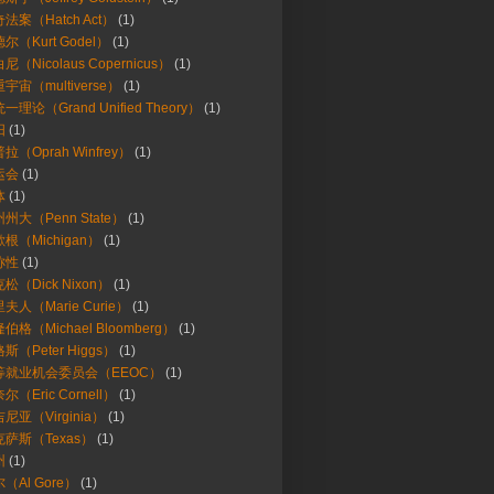
法案（Hatch Act）
(1)
尔（Kurt Godel）
(1)
尼（Nicolaus Copernicus）
(1)
宇宙（multiverse）
(1)
一理论（Grand Unified Theory）
(1)
阳
(1)
拉（Oprah Winfrey）
(1)
运会
(1)
体
(1)
州大（Penn State）
(1)
根（Michigan）
(1)
称性
(1)
松（Dick Nixon）
(1)
夫人（Marie Curie）
(1)
伯格（Michael Bloomberg）
(1)
斯（Peter Higgs）
(1)
等就业机会委员会（EEOC）
(1)
尔（Eric Cornell）
(1)
尼亚（Virginia）
(1)
萨斯（Texas）
(1)
州
(1)
（Al Gore）
(1)