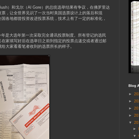
. Bush）和戈尔（Al Gore）的总统选举结果有争议，在佛罗里达
人工查票，让全世界见识了一次当时美国选票设计上的落后和混
全国各地都曾投资改进投票系统，技术上有了一定的标准化，
）州今年是大选年第一次采取完全通讯投票制度。所有登记的选民
己在家填写好后在选举日之前到指定的投票点递交或者通过邮
就给大家看看笔者收到的选票所长的样子。
Blog A
►
20
►
20
►
20
►
20
▼
20
►
▼