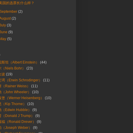
美国的选票长什么样？
September
(2)
August
(2)
July
(3)
June
(9)
May
(5)
s
斯坦（Albert Einstein）
(44)
（Niels Bohr）
(23)
力波
(19)
谔（Erwin Schrodinger）
(11)
（Rainer Weiss）
(11)
（John Wheeler）
(10)
堡（Werner Heisenberg）
(10)
（Kip Thorne）
(10)
（Edwin Hubble）
(9)
（Donald J Trump）
(9)
福（Ronald Drever）
(9)
（Joseph Weber）
(9)