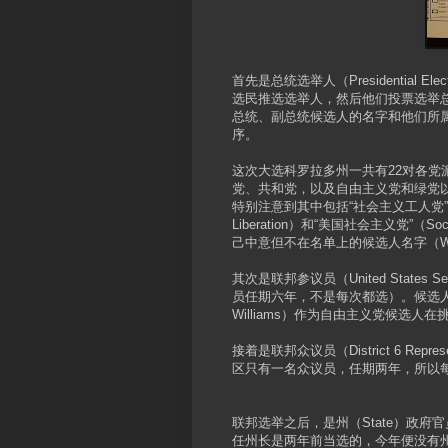
首先是总统选举人（Presidential
选民推选选举人，然后他们投票选举
总统、副总统候选人的名字和他们所
序。
这次大选科罗拉多州一共有22对各
党、共和党，以及自由主义党和绿党
特别注意到其中包括“社会主义工人党”（Soci
Liberation）和“美国社会主义党”
己中意但不在名单上的候选人名字（Writ
其次是联邦参议员（United Stat
员任期六年，不是每次都选）。候选人中
Williams）作为自由主义党候选人
接着是联邦众议员（District 6 Represent
区只有一名众议员，任期两年，所以
联邦选举之后，是州（State）政
任州长是两年前当选的，今年便没有