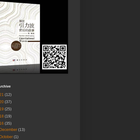
rchive
21
(12)
20
(37)
19
(25)
18
(19)
16
(35)
December
(13)
October
(1)