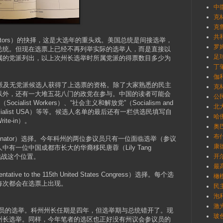
中
克林
克鲁
共
 Electors）的抉择，这是大选年的重头戏。美国总统是间接选举，
罗姆
总统。但现在选票上已经不再列举实际的选举人，而是直接以
足球
属的党派列出，以上次州长选举时所属党派的得票数目多少为
丁肇
伽利
党派及无党派候选人获得了上选票的资格。除了大家熟悉的民主
克林
以外，还有一大堆五花八门的政党在参与。中国的读者可能会
公
alist Workers）、“社会主义和解放党”（Socialism and
北
（Socialist USA）等等。候选人名单的最后还有一栏供选民填写自
哈佛
e-in）。
奥巴
布什
es Senator）选择。今年科州的两位参议员只有一位面临选举（参议
康德
有一位中国成都市长大的华裔移民唐蓉（Lily Tang
在挑战这个位置。
开尔
最
ative to the 115th United States Congress）选择。每个选
橄榄
每次都会在选票上出现。
民
泡利
激
府官员的选举。科州州长任期是四年，但选举期与总统错开了。现
玻
州长选举。同样，今年笔者的选区也正好没有州议会参议员的