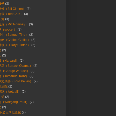
微子
(3)
顿（Bill Clinton）
(3)
兹（Ted Cruz）
(3)
和党
(3)
尼（Mitt Romney）
(3)
（soccer）
(3)
中（Samuel Ting）
(2)
略（Galileo Galilei）
(2)
顿（Hillary Clinton）
(2)
民
(2)
大
(2)
（Harvard）
(2)
马（Barrack Obama）
(2)
（George W Bush）
(2)
（Immanuel Kant）
(2)
文勋爵（Lord Kelvin）
(2)
高法院
(2)
球（football）
(2)
主党
(2)
（Wolfgang Pauli）
(2)
光
(2)
色-爱因斯坦凝聚
(2)