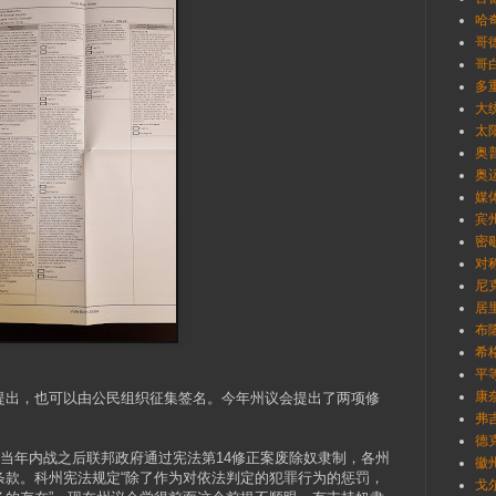
哈奇
哥德
哥白
多重
大统
太
奥普
奥
媒
宾州
密歇
对
尼克
居里
布隆
希格
平
康奈
提出，也可以由公民组织征集签名。今年州议会提出了两项修
弗吉
德克
当年内战之后联邦政府通过宪法第14修正案废除奴隶制，各州
徽
条款。科州宪法规定“除了作为对依法判定的犯罪行为的惩罚，
戈尔