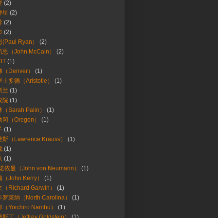
变
(2)
冲星
(2)
导
(2)
步
(2)
(Paul Ryan）
(2)
恩（John McCain）
(2)
BT
(1)
（Denver）
(1)
士多德（Aristotle）
(1)
斯兰
(1)
议院
(1)
（Sarah Palin）
(1)
冈（Oregon）
(1)
子
(1)
斯（Lawrence Krauss）
(1)
战
(1)
队
(1)
诺依曼（John von Neumann）
(1)
（John Kerry）
(1)
（Richard Garwin）
(1)
罗莱纳（North Carolina）
(1)
（Yoichiro Nambu）
(1)
斯丁（Jeffrey Goldstein）
(1)