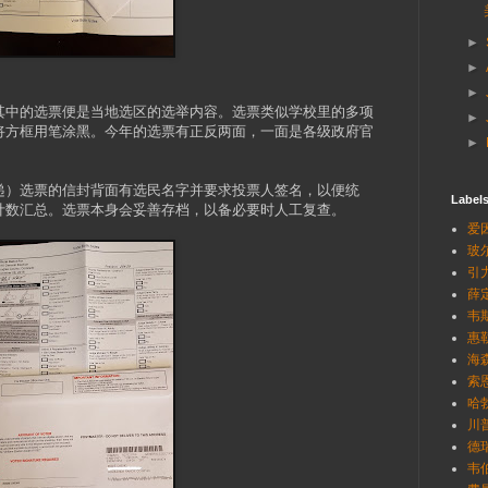
►
►
►
其中的选票便是当地选区的选举内容。选票类似学校里的多项
►
将方框用笔涂黑。今年的选票有正反两面，一面是各级政府官
►
递）选票的信封背面有选民名字并要求投票人签名，以便统
Label
计数汇总。选票本身会妥善存档，以备必要时人工复查。
爱因
玻尔
引
薛定
韦斯
惠勒
海森
索恩
哈勃
川普
德瑞
韦伯