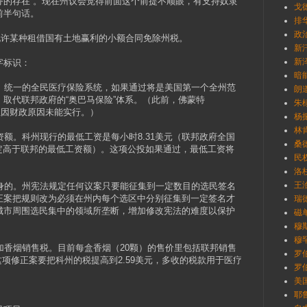
务的存在”。现在州议会觉得前面这个前提不顺眼，有支持奴隶
戈德
前半句话。
排
政
允许某种租借国有土地赢利的小额合同免除州税。
新汗
新泽
字标识：
暗能
营、统一的全民医疗保险系统，如果通过将是美国第一个全州范
朗道
取代联邦政府的“奥巴马保险”体系。（此前，佛蒙特
朱棣
，但因财政原因未能实行。）
杨振
林肯
资额。科州现行的最低工资是每小时8.31美元（联邦政府全国
桑德
自定高于联邦的最低工资额）。这项公投如果通过，最低工资将
民
洛杉
王
本身的。州宪法规定任何议案只要能征集到一定数目的选民签名
正案把规则改为必须在州内每个选区中分别征集到一定签名才
瑞德
城市周围选民集中的领域所垄断，增加修改宪法的难度以保护
磁单
穆
穆罕
加香烟销售税。目前每盒香烟（20颗）的售价里包括联邦销售
罗伯
元。这项修正案要把科州的税提高到2.59美元，多收的税款用于医疗
罗伯
美
耶鲁