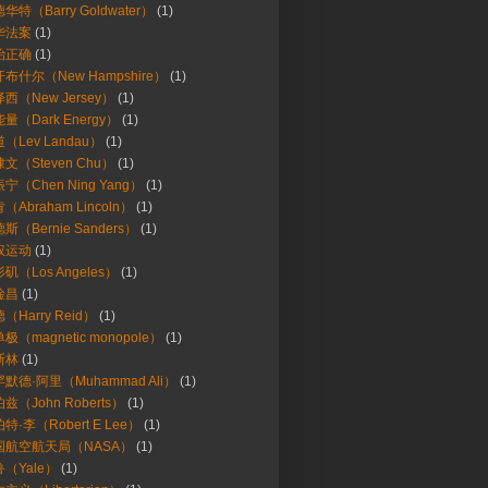
华特（Barry Goldwater）
(1)
华法案
(1)
治正确
(1)
布什尔（New Hampshire）
(1)
西（New Jersey）
(1)
量（Dark Energy）
(1)
（Lev Landau）
(1)
文（Steven Chu）
(1)
宁（Chen Ning Yang）
(1)
（Abraham Lincoln）
(1)
斯（Bernie Sanders）
(1)
权运动
(1)
矶（Los Angeles）
(1)
淦昌
(1)
（Harry Reid）
(1)
极（magnetic monopole）
(1)
斯林
(1)
默德·阿里（Muhammad Ali）
(1)
兹（John Roberts）
(1)
特·李（Robert E Lee）
(1)
国航空航天局（NASA）
(1)
（Yale）
(1)