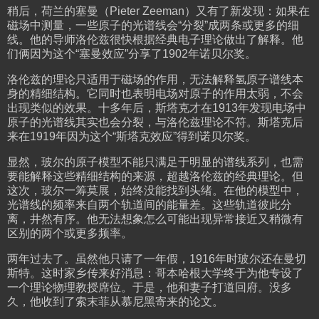
稍后，荷兰的塞曼（Pieter Zeeman）又有了新发现：如果在
磁场中测量，一些原子的光谱线会“分裂”成两条或更多的细
线。他的导师洛伦兹很快根据经典电子理论做出了解释。他
们俩因为这个“塞曼效应”分享了1902年诺贝尔奖。
洛伦兹的理论只适用于磁场的作用，无法解释氢原子谱线本
身的精细结构。它同时也表明电场对原子的作用太弱，不会
出现类似的效果。十多年后，斯塔克才在1913年发现电场中
原子的光谱线其实也会分裂，与洛伦兹理论不符。斯塔克后
来在1919年因为这个“斯塔克效应”得到诺贝尔奖。
显然，玻尔的原子模型不能只满足于明显的谱线系列，也需
要能解释这些精细结构的来源，超越洛伦兹的经典理论。但
这次，玻尔一筹莫展，始终没能找到头绪。在他的模型中，
光谱线的频率来自两个轨道间的能量差。这些轨道彼此分
离，井然有序。他无法想象怎么可能出现异常接近又稍微有
区别的两个或更多频率。
两年过去了。虽然他只请了一年假，1916年时玻尔还在曼切
斯特。这时家乡传来好消息：哥本哈根大学终于为他专设了
一个理论物理教授席位。于是，他和妻子打道回府。没多
久，他收到了索末菲从慕尼黑寄来的论文。