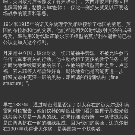
响，英国政府后来修改了有关政策）。大西洋彼岸的密立根
也撰写悼词，悲愤交加地指出：仅此一例损失就足以证明这
场战争的荒唐和罪恶。
1914和1915年的诺贝尔物理学奖相继授给了德国的劳厄、英
国的布拉格和他的父亲。他们都是因为X射线散射实验的成果
得奖。率先用X射线验证玻尔原子模型的莫斯利在逝世前已被
公认会加入这个行列。
丹麦是中立国，玻尔对这一切只能袖手旁观，不被允许参与
任何与军事有关的行动。他主动承担了更多的教学任务，尽
力而为地继续研究他的原子。在他的新模型问世之后，卢瑟
福、索末菲等人都曾经好奇、期待地看他是否能再进一步，
解释光谱中更深一层的奥秘，即所谓的“精细结构（fine
structure）”。
早在1887年，通过精密测量否定了以太存在的迈克尔逊和莫
雷同时也报告，他们仪器的精度让他们看到氢原子那些光谱
线其实不尽是一条条的线。如果仔细地分辨，一条谱线其实
是由两条挤在一起的细线组成。因为他们的实验，迈克尔逊
在1907年获得诺贝尔奖，是美国第一个获奖者。