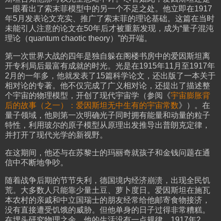
一眼看出了索末菲模型中的另一个不足之处。他立即在1917
年5月发表论文充实、推广了索末菲的理论基础。这篇在当时
未能引人注意的论文在50年后才被重新发现，成为“量子混沌
理论（quantum chaotic theory）”的开端。
第一次世界大战的四年是独自躲在阁楼书房中的爱因斯坦离
开专利局后最富有成就的时光。光是在1915年11月至1917年
2月的一年多，他就发表了15篇科学论文，还出版了一本关于
相对论的专著。他不仅完成了广义相对论，还提出了描述整
个宇宙的物理模型，开创了现代宇宙学（参阅《
宇宙膨胀背
后的故事（之一）：爱因斯坦无中生有的宇宙常数
》）。在
量子领域，他则第一次明确光子同时拥有能量和动量的粒子
特性，利用玻尔的原子模型从原理出发推导出普朗克定律，
并打开了现代光学的新视野。
在这期间，他还与在苏黎士的玛丽奇就孩子和金钱问题在通
信中不断地争吵。
随着战争后期的节节失利，德国境内经济崩溃，出现全民饥
荒。大多数人只能靠少量土豆、萝卜度日。爱因斯坦在施瓦
本农村的亲戚和中立国瑞士的朋友经常给他邮寄食物接济，
没有直接遭受饥饿的威胁。但他单身的日子过得非常糟糕。
在埋头研究物理之余，他的生活没有一点规律。1917年2