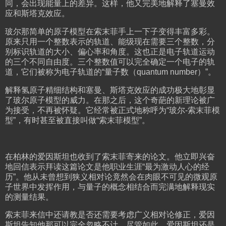
同，会出现能量上的差异。这样，他又完美地解释了塞曼效
应和斯塔克效应。
玻尔那简单的原子模型在索末菲手上一下子变得丰富多彩。
原来只用一个整数表示的轨道、能级现在需要三个整数，分
别标识轨道的大小、偏心率和角度。这也正是电子轨道运动
的三个不同自由度。三个整数值可以完全确定一个电子的轨
道，它们被称为电子轨道的“量子数（quantum number）”。
解释氢原子精细结构和塞曼、斯塔克效应的成功极大地彰显
了玻尔原子模型的威力。在那之后，这个奇葩的新理论被广
为接受，不再被怀疑。它经常被正式地称呼为“玻尔-索末菲模
型”，有时甚至被直接叫做“索末菲模型”。
在柏林的爱因斯坦也收到了索末菲寄来的论文。他立即兴奋
地回信表示拜读这篇论文是他职业生涯“最为激动人心的经
历”。他从未曾想到狭义相对论竟然会在肉眼不可见的微观原
子世界中发挥作用，与量子的概念相结合而完满地解释现实
的测量结果。
索末菲来信中还请教是否还需要考虑广义相对论修正，爱因
斯坦告知他那可以完全忽略不计。尽管如此，爱因斯坦还是