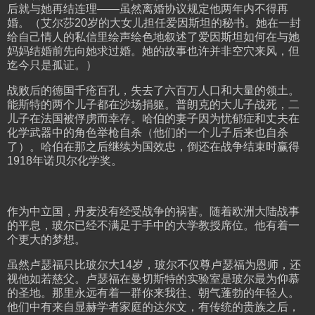
后就与她再结连理——虽然离婚协议规定他两年内不得再
婚。（艾尔莎20岁的大女儿担任爱因斯坦的秘书。她在一封
给自己情人的私信里绘声绘色地叙述了爱因斯坦如何在与她
妈妈结婚前先向她求过婚。她的故事也许并非空穴来风，但
迄今只是孤证。）
战败后的德国千疮百孔，失去了六百万人口和大量的领土。
能斯特的两个儿子都在沙场捐躯。普朗克的大儿子战死，二
儿子在法国被俘虏而幸存。哈伯的妻子因为忧郁症和丈夫在
化学武器中的角色举枪自杀（他们的一个儿子后来也自杀
了）。哈伯在那之后继续为国效忠，倒还在战争结束时赢得
1918年诺贝尔化学奖。
作为中立国，丹麦没有经受战争的祸害。随着欧洲大陆战事
的平息，玻尔已经不满足于手中的大学教授席位。他有着一
个更大的梦想。
虽然卢瑟福只比玻尔大14岁，玻尔不仅尊卢瑟福为恩师，还
视他如若慈父。卢瑟福在曼切斯特的实验室是玻尔最为仰慕
的圣地。那里永远有着一群你来我往、朝气蓬勃的年轻人。
他们中有来自显赫学者家庭的达尔文，有传统的贵族之后，