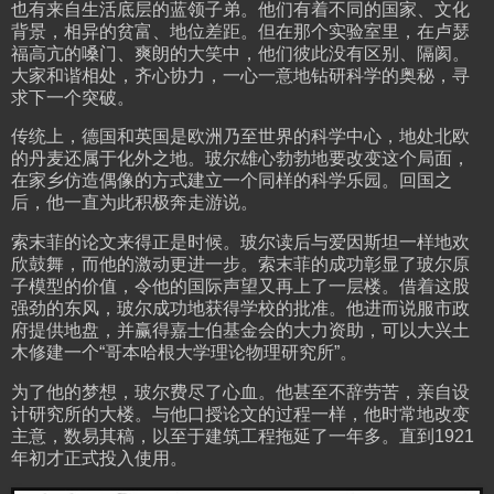
也有来自生活底层的蓝领子弟。他们有着不同的国家、文化
背景，相异的贫富、地位差距。但在那个实验室里，在卢瑟
福高亢的嗓门、爽朗的大笑中，他们彼此没有区别、隔阂。
大家和谐相处，齐心协力，一心一意地钻研科学的奥秘，寻
求下一个突破。
传统上，德国和英国是欧洲乃至世界的科学中心，地处北欧
的丹麦还属于化外之地。玻尔雄心勃勃地要改变这个局面，
在家乡仿造偶像的方式建立一个同样的科学乐园。回国之
后，他一直为此积极奔走游说。
索末菲的论文来得正是时候。玻尔读后与爱因斯坦一样地欢
欣鼓舞，而他的激动更进一步。索末菲的成功彰显了玻尔原
子模型的价值，令他的国际声望又再上了一层楼。借着这股
强劲的东风，玻尔成功地获得学校的批准。他进而说服市政
府提供地盘，并赢得嘉士伯基金会的大力资助，可以大兴土
木修建一个“哥本哈根大学理论物理研究所”。
为了他的梦想，玻尔费尽了心血。他甚至不辞劳苦，亲自设
计研究所的大楼。与他口授论文的过程一样，他时常地改变
主意，数易其稿，以至于建筑工程拖延了一年多。直到1921
年初才正式投入使用。