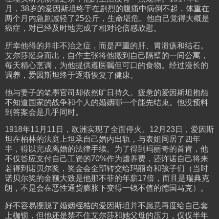
月，38岁的爱因斯坦终于在剧烈的腹痛中病倒不起，体重在
两个月内急剧减轻了25公斤，生命堪危。他自己觉得大概是
癌症，对已经及时地完成了相对论倍感欣慰。
所幸他得的并非不治之症，而是严重的肝、胃溃疡和结石。
艾尔莎挺身而出，自作主张将他搬到自己隔壁的一间公寓，
每天精心烹调，为他提供遵医嘱但可口的食物。经过漫长的
调养，爱因斯坦终于逐渐恢复了健康。
他与妻子的笔墨官司却依然旷日持久。疲惫的爱因斯坦抱怨
不知道国家的战争和个人的婚姻哪一个能先结束。他没预料
到答案会是几乎同时。
1918年11月11日，欧洲实现了全面停火。12月23日，爱因斯
坦在柏林的法庭上坦承自己婚内出轨，与表姐同居了四年
半，得以完成离婚的法律手续。为了得到玛丽奇的首肯，他
不仅答应支付自己工资的70%作为赡养费，还许诺自己将来
若得到诺贝尔奖，奖金会全部转交给玛丽奇和孩子们（当时
诺贝尔奖的金额大致是他那不菲的年薪17倍，而且是瑞典克
朗，不是会在恶性通货膨胀下变得一钱不值的德国马克）。
好不容易摆脱了婚姻桎梏的爱因斯坦并不愿意再度给自己套
上枷锁，但他还是禁不住艾尔莎和她父母的压力，仅仅半年