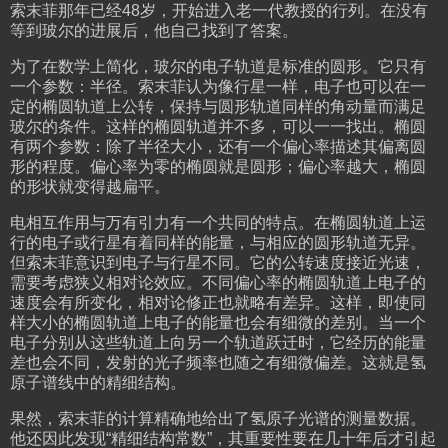
索末菲那年已经48岁，开始进入老一代教授的行列。在没有
等到玻尔的进展后，他自己找到了答案。
为了在数学上简化，玻尔的电子轨道是标准的圆形。它只有
一个参数：半径。索末菲认为像行星一样，电子也可以在一
定的椭圆轨道上公转，保持与圆形轨道同样的角动量而满足
玻尔的条件。这样的椭圆轨道并不多，可以一一找出。椭圆
有两个参数：除了半径大小，还有一个偏心率描述其偏离圆
形的程度。偏心率为零的椭圆就是圆形；偏心率越大，椭圆
的形状就变得越扁平。
电相互作用与万有引力有一个共同的特点。在椭圆轨道上运
行的电子或行星有着同样的能量，与相应的圆形轨道无异。
但索末菲意识到电子与行星不同。它的公转速度接近光速，
需要考虑狭义相对论效应。不同偏心率的椭圆轨道上电子的
速度会有所变化，相对论修正也就略有差异。这样，即使同
样大小的椭圆轨道上电子的能量也会有细微的差别。当一个
电子分别从这些轨道上向另一个轨道跃迁时，它经历的能量
差也会不同，发射的光子频率也随之有细微偏差。这就是氢
原子谱线中的精细结构。
果然，索末菲的计算精确地给出了氢原子光谱的测量数据。
他还因此发现“精细结构常数”，其重要性要在几十年后才引起