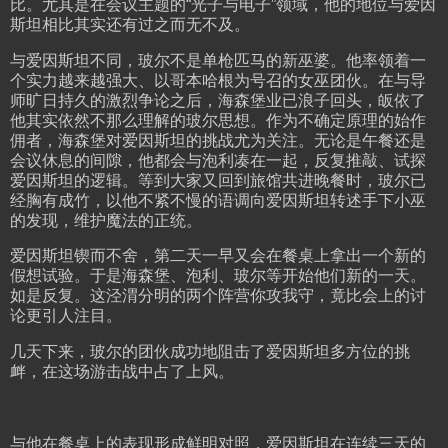
比。尤其是在会议主题的“光子与电子”领域，他的地位与爱因
斯坦相比其实还有过之而无不及。
与爱因斯坦不同，玻尔不是单枪匹马的新巫婆。他率领着一
个实力越来越强大、以哥本哈根为号召的女巫团伙。在与导
师旷日持久的激烈争论之后，海森堡业已浪子回头，皈依了
他其实依然不那么理解的玻尔思想。作为不确定原理的始作
佣者，海森堡对爱因斯坦的挑战尤为关注。无论是午餐还是
会议休息的间隙，他都会与泡利凑在一起，反复推敲、试探
爱因斯坦的逻辑。等到大家又回到旅馆共进晚餐时，玻尔已
经胸有成竹，以他不紧不慢的语调向爱因斯坦转述手下小巫
的发现，维护魔法的正统。
爱因斯坦锲而不舍，第二天一早又会在餐桌上拿出一个新的
假想试验。于是海森堡、泡利、玻尔等开始他们新的一天。
如是反复。这泾渭分明的两个阵营你攻我守，竟比会上的讨
论更引人注目。
几天下来，玻尔的团伙成功地阻击了爱因斯坦多方位的挑
衅，在这场游击战中占了上风。
与他在餐桌上的表现形成鲜明对照，爱因斯坦在连续三天的