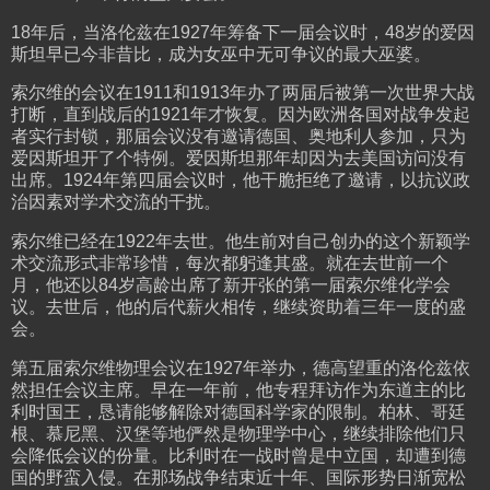
18年后，当洛伦兹在1927年筹备下一届会议时，48岁的爱因
斯坦早已今非昔比，成为女巫中无可争议的最大巫婆。
索尔维的会议在1911和1913年办了两届后被第一次世界大战
打断，直到战后的1921年才恢复。因为欧洲各国对战争发起
者实行封锁，那届会议没有邀请德国、奥地利人参加，只为
爱因斯坦开了个特例。爱因斯坦那年却因为去美国访问没有
出席。1924年第四届会议时，他干脆拒绝了邀请，以抗议政
治因素对学术交流的干扰。
索尔维已经在1922年去世。他生前对自己创办的这个新颖学
术交流形式非常珍惜，每次都躬逢其盛。就在去世前一个
月，他还以84岁高龄出席了新开张的第一届索尔维化学会
议。去世后，他的后代薪火相传，继续资助着三年一度的盛
会。
第五届索尔维物理会议在1927年举办，德高望重的洛伦兹依
然担任会议主席。早在一年前，他专程拜访作为东道主的比
利时国王，恳请能够解除对德国科学家的限制。柏林、哥廷
根、慕尼黑、汉堡等地俨然是物理学中心，继续排除他们只
会降低会议的份量。比利时在一战时曾是中立国，却遭到德
国的野蛮入侵。在那场战争结束近十年、国际形势日渐宽松