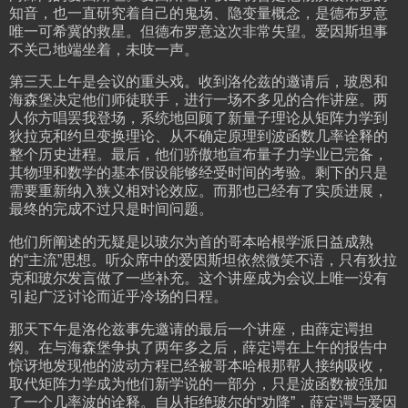
知音，也一直研究着自己的鬼场、隐变量概念，是德布罗意
唯一可希冀的救星。但德布罗意这次非常失望。爱因斯坦事
不关己地端坐着，未吱一声。
第三天上午是会议的重头戏。收到洛伦兹的邀请后，玻恩和
海森堡决定他们师徒联手，进行一场不多见的合作讲座。两
人你方唱罢我登场，系统地回顾了新量子理论从矩阵力学到
狄拉克和约旦变换理论、从不确定原理到波函数几率诠释的
整个历史进程。最后，他们骄傲地宣布量子力学业已完备，
其物理和数学的基本假设能够经受时间的考验。剩下的只是
需要重新纳入狭义相对论效应。而那也已经有了实质进展，
最终的完成不过只是时间问题。
他们所阐述的无疑是以玻尔为首的哥本哈根学派日益成熟
的“主流”思想。听众席中的爱因斯坦依然微笑不语，只有狄拉
克和玻尔发言做了一些补充。这个讲座成为会议上唯一没有
引起广泛讨论而近乎冷场的日程。
那天下午是洛伦兹事先邀请的最后一个讲座，由薛定谔担
纲。在与海森堡争执了两年多之后，薛定谔在上午的报告中
惊讶地发现他的波动方程已经被哥本哈根那帮人接纳吸收，
取代矩阵力学成为他们新学说的一部分，只是波函数被强加
了一个几率波的诠释。自从拒绝玻尔的“劝降”，薛定谔与爱因