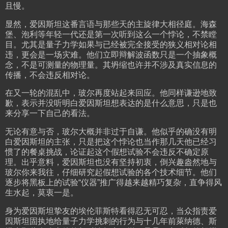
且慢。
显然，爱因斯坦这番言语与那些天的主旋律大相径庭。海森
堡、泡利等年轻一代还是第一次听到这么一个悖论，不禁瞠
目。尤其是量子力学如果与已经被完全接受的狭义相对论相
违，更会是一场灾难。他们立即辩解波函数只是一个抽象概
念，不是可测量的物理量。其坍缩也许并不涉及真实信息的
传播，不会违反相对论。
在又一轮的混乱中，玻尔再度站起来回应。他同样谦逊地致
歉，表示并没听明白爱因斯坦想表达的是什么意思，只是也
来分享一下自己的看法。
无论有意与否，玻尔大概并非过于自谦。他似乎的确没有明
白爱因斯坦的主张，只是把这个悖论也当作那几天他已经习
惯了的餐桌挑战，论证起这个假想试验不会违反不确定原
理。出乎意料，爱因斯坦也没有坚持初衷，倒兴趣盎然地与
玻尔你来我往，仔细研究起假想试验的各个技术细节。他们
逐步将黑板上的试验“仪器”推广得越来越精巧复杂，直争得风
生水起，莫衷一是。
身为爱因斯坦挚友的埃伦菲斯特看得忍无可忍，当众指责爱
因斯坦固执地给量子力学挑刺的行为与十几年前萊纳德、斯