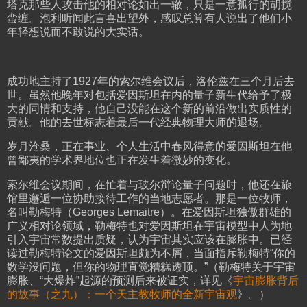
塔克那些人攻击他的相对论如出一辙，只是一意孤行的胡搅
蛮缠。泡利听闻此言喜出望外，感叹总算有人说出了他们小
年轻想说而不敢说的大实话。
成功地主持了1927年的索尔维会议后，洛伦兹在三个月后去
世。虽然他晚年对包括爱因斯坦在内的量子新生代给予了极
大的同情和支持，他自己没能在这个新的前沿做出实质性的
贡献。他的去世标志着最后一代经典物理大师的退场。
岁月沧桑，正在事业、个人生活中春风得意的爱因斯坦在他
曾鄙夷的学术界地位也正在发生着微妙的变化。
索尔维会议期间，在忙着与玻尔辩论量子问题时，他还在旅
馆里邂逅一位协助接待工作的当地志愿者。那是一位牧师，
名叫勒梅特（Georges Lemaitre）。在爱因斯坦独傲群雄的
广义相对论领域，勒梅特也对爱因斯坦在宇宙模型中人为地
引入宇宙常数提出质疑，认为宇宙其实应该在膨胀中。已经
读过勒梅特论文的爱因斯坦颇为不屑，当面指斥勒梅特“你的
数学没问题，但你的物理直觉糟糕透顶。”（勒梅特关于宇宙
膨胀、“大爆炸”起源的预测后来被证实，详见《
宇宙膨胀背后
的故事（之九）：一个天主教牧师的全新宇宙观
》。）