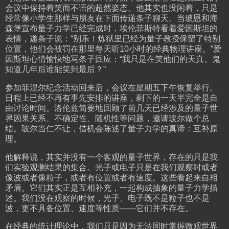
会议中保持着笑而不语的超然姿态。他其实也没闲着，只是
经常像小学生那样与朋友在下面传递条子聊天。当玻恩和海
森堡宣布量子力学已经完成时，埃伦菲斯特看着爱因斯坦的
表情，递条子说：“别乐！炼狱里已经为量子教授保留了特别
位置，他们会被罚在那里每天听10小时的经典物理讲座。”爱
因斯坦心情愉快地写条子回应：“我只是在笑他们的天真。鬼
知道几年后谁能笑到最后？”
参加菲涅尔纪念活动回来后，会议在星期五下午恢复举行。
日程上已经不再有事先安排的讲座，剩下的一天半完全是自
由讨论时间。洛伦兹简要地回顾了前几天已经涉及的量子世
界因果关系、不确定性、随机性等问题，邀请玻尔做个总
结。玻尔当仁不让，借机会陈述了量子力学的真谛：互补原
理。
他解释说，其实并没有一个客观的量子世界，存在的只是我
们实验观测结果的集合。光子或电子只是在我们观察时或者
像波或者像粒子，或者有位置或者有速度。这些看起来自相
矛盾。它们其实正是互相补充，一起构成抽象的量子力学描
述。我们没在观察的时候，光子、电子既不是粒子也不是
波，更不具备位置、速度等性质——它们并不存在。
在经典的统计理论中，我们只是因为无法同时掌握微观世界