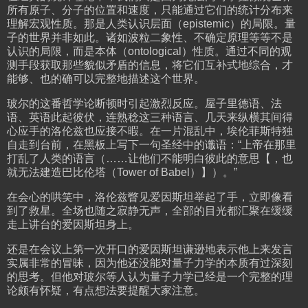
所有原子、分子的位置和速度，只能通过它们的统计分布来
理解宏观性质。那是人类认识层面（epistemic）的局限。量
子的世界并非如此。诸如波粒二象性、不确定原理等等不是
认识的局限，而是本体（ontological）性质。通过不同的观
测手段获取那些貌似矛盾的信息，将它们互补式地综合，才
能够、也的确可以完整地描述这个世界。
玻尔的这番哲学论断顿时引起激烈反应。屋子里德语、法
语、英语此起彼伏，连熟稔这三种语言、几天来纵横其间得
心应手的洛伦兹也应接不暇。在一片混乱中，埃伦菲斯特独
自走到台前，在黑板上写下一句圣经中的谶语：“上帝在那里
打乱了人类的语言（……让他们不能明白彼此的意思【，也
就无法建造巴比伦塔（Tower of Babel）】）。”
在会心的哄笑中，洛伦兹瞥见爱因斯坦举起了手，立即像看
到了救星。全场也随之寂静无声，全部的目光都汇聚在缓缓
走上讲台的爱因斯坦身上。
还是在会议上第一次开口的爱因斯坦谦逊地表示他上来发言
实属非常的冒昧，因为他还没能对量子力学的本质有过深刻
的思考。但他对玻尔等人认为量子力学已经是一个完整的理
论颇有怀疑，有点想法要提醒大家注意。