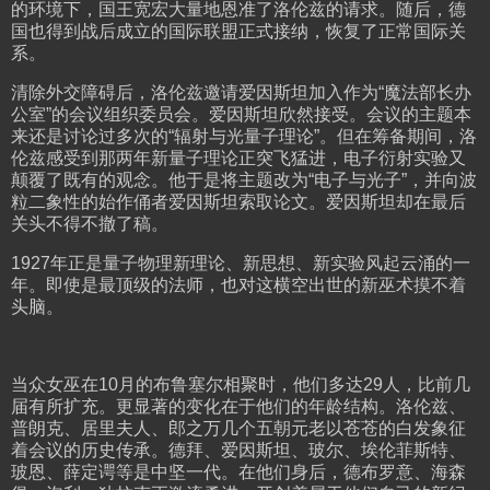
的环境下，国王宽宏大量地恩准了洛伦兹的请求。随后，德
国也得到战后成立的国际联盟正式接纳，恢复了正常国际关
系。
清除外交障碍后，洛伦兹邀请爱因斯坦加入作为“魔法部长办
公室”的会议组织委员会。爱因斯坦欣然接受。会议的主题本
来还是讨论过多次的“辐射与光量子理论”。但在筹备期间，洛
伦兹感受到那两年新量子理论正突飞猛进，电子衍射实验又
颠覆了既有的观念。他于是将主题改为“电子与光子”，并向波
粒二象性的始作俑者爱因斯坦索取论文。爱因斯坦却在最后
关头不得不撤了稿。
1927年正是量子物理新理论、新思想、新实验风起云涌的一
年。即使是最顶级的法师，也对这横空出世的新巫术摸不着
头脑。
当众女巫在10月的布鲁塞尔相聚时，他们多达29人，比前几
届有所扩充。更显著的变化在于他们的年龄结构。洛伦兹、
普朗克、居里夫人、郎之万几个五朝元老以苍苍的白发象征
着会议的历史传承。德拜、爱因斯坦、玻尔、埃伦菲斯特、
玻恩、薛定谔等是中坚一代。在他们身后，德布罗意、海森