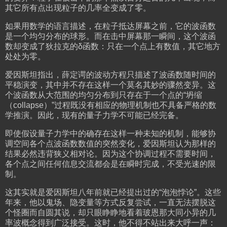
其它所有点出现粒子的几率全变成了零。
如果用数学的语言描述，在粒子抵达屏幕之前，它的波函数
是一个均匀分布的球形。而在击中屏幕那一瞬间，这个波函
数却变成了狄拉克的δ函数：只在一个点上有数值，其它地方
处处为零。
爱因斯坦指出，薛定谔的波动方程只描述了波函数随时间的
平稳演变，其中并不存在这样一个莫名其妙的骤然变异。这
个波函数从大范围的均匀分布到只存在于一个点的“坍缩
（collapse）”过程既没有相应的物理机制也不具备严格的数
学推演。因此，现有的量子力学不可能已经完备。
即使假设量子力学中的确存在这样一种未知的机制，能够协
调空间各个点波函数数值的突然变化，爱因斯坦认为那样的
结果必然违背狭义相对论。因为这个协调过程不需要时间，
各个点之间任何信息交流都会是在瞬时完成，不受光速的限
制。
这其实就是爱因斯坦八年前就已经提出过的“泡泡悖论”。这些
年来，他以鬼场、隐变量等方式反复尝试，一直无法摆脱这
个怪圈而自圆其说，却只眼睁睁地看着玻恩那大同小异的几
率波概念得到广泛接受。这时，他不得不站出来大呼一声：