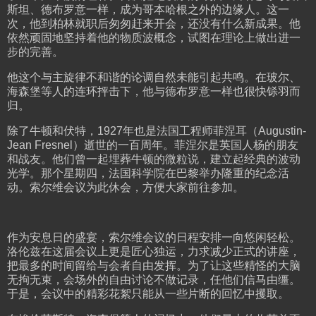
斯坦、德布罗意一样，成为哥本哈根之外的边缘人。这一
次，他到柏林就职后匆匆赶来开会，还没有什么新成果。他
依然顽固地坚持着他的物质波概念，试图在理论上做出进一
步的完善。
他这个与主旋律不和谐的论调自然未能引起共鸣。在玻尔、
海森堡等人的连环抨击下，他与德布罗意一样也很快铩羽而
归。
除了牛顿和伏特，1927年也是法国工程师菲涅耳（Augustin-
Jean Fresnel）逝世的一百周年。菲涅尔是英国人杨的朋友
和战友。他们曾一起埋葬牛顿的微粒说，建立起经典的波动
光学。那个星期四，法国科学院在巴黎举办隆重的纪念活
动。索尔维会议为此休会，方便大家前往参加。
作为安息日的盛宴，索尔维会议的日程安排一向悠闲轻松。
洛伦兹在这届会议上更是匠心独运，力求减少正式的讲座，
把最多的时间留给与会者自由发挥。为了让这些精怪的大脑
无拘无束，会场外的自由讨论不做记录，任他们信马由缰。
于是，会议中的精彩花絮只能从一些片断的回忆中攫取。