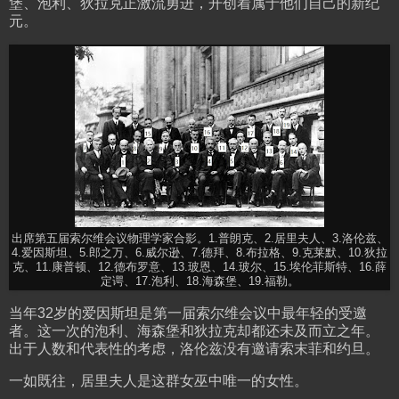
堡、泡利、狄拉克正激流勇进，开创着属于他们自己的新纪
元。
出席第五届索尔维会议物理学家合影。1.普朗克、2.居里夫人、3.洛伦兹、
4.爱因斯坦、5.郎之万、6.威尔逊、7.德拜、8.布拉格、9.克莱默、10.狄拉
克、11.康普顿、12.德布罗意、13.玻恩、14.玻尔、15.埃伦菲斯特、16.薛
定谔、17.泡利、18.海森堡、19.福勒。
当年32岁的爱因斯坦是第一届索尔维会议中最年轻的受邀
者。这一次的泡利、海森堡和狄拉克却都还未及而立之年。
出于人数和代表性的考虑，洛伦兹没有邀请索末菲和约旦。
一如既往，居里夫人是这群女巫中唯一的女性。