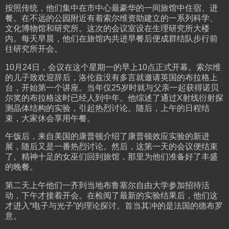
按照传统，他们集中在市中心最豪华的一间旅馆中住宿、进
餐。在不远的公园附近有着索尔维资助建立的一系列科学、
文化博物馆和研究所。这次的会议室设在生理研究所大楼
内。每天早晨，他们在旅馆内共进早餐后便成群结队步行前
往研究所开会。
10月24日，会议在这个星期一的早上10点正式开幕。索尔维
的儿子致欢迎辞后，洛伦兹没有多言就邀请英国的布拉格上
台，开始第一个讲座。当年仅25岁时就与父亲一起获得诺贝
尔奖的布拉格这时已经人到中年。他综述了通过X射线衍射探
测晶体结构的实验，引起热烈讨论。随后，上午的日程结
束，大家休会享用午餐。
午饭后，来自美国的康普顿介绍了康普顿效应实验的新进
展，随后又是一番热烈讨论。然后，这第一天的会议便结束
了。精神十足的女巫们回到旅馆，那里为他们准备好了丰盛
的晚餐。
第二天上午他们一齐到当地布鲁塞尔自由大学参加招待活
动，下午才接着开会。在检阅了最新的实验结果后，他们这
才进入“电子与光子”的理论探讨。首当其冲的是法国的德布罗
意。