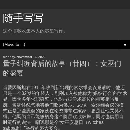
随手写写
这个博客收集本人的零星写作。
▼
Monday, November 16, 2020
量子纠缠背后的故事（廿四）：女巫们
的盛宴
当爱因斯坦在1911年收到新出现的索尔维会议邀请时，他还
只是一个32岁的年轻人，刚刚加入被他称为“娼妓行会”的学术
界。因为多年求职碰壁，他对占据学术高位的精英相当反
感，曾满怀怨气地将他们贬为傻瓜、恶棍。索尔维会议的模
式正是那些愚蠢的家伙在论资排辈过家家，更是让他哭笑不
得。他既为自己能够栖身这个阶层欢欣鼓舞，同时也借用当
时流行的说法，嘲讽那是个“女巫安息日（witches'
sabbath）”举行的盛大宴会。