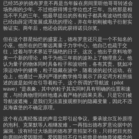
已经35岁的德布罗意不再是当年躲在房间里听他哥哥转述会
场热闹的少年。不过他获得博士学位也才三年。当然那是相
当不平凡的三年。他最早提出的所有粒子都具有波动性假说
已经由薛定谔发展成系统的理论，并在年初刚被电子衍射实
验证实。两年后，他还会因此获得诺贝尔奖。
但在这个群星灿烂的盛宴上，德布罗意还只是一个不知名的
小巫。他所在的巴黎远离量子力学中心。他自己也疏于交
往，过着与学术界近乎隔绝的日子。这次，他出乎意料地带
来一个新的理论，终于为他三年前的波补上了物理意义。他
认为量子的物体同时具备粒子和波动性，各有其责。犹如冲
浪运动中的健将，粒子隐藏在波中，随着波的起伏运动。在
会上，他通过一系列严谨的数学推导展示了薛定谔方程所描
述的波是如何在引导着粒子。这个所谓的“导航波（pilot
wave）”是表象，其中的粒子其实同时具有明确的位置和速
度，与经典物理同样地遵从着严格的因果关系。只是它们被
导航波遮掩，是我们无法直接观察到的隐藏变量，因此不违
反海森堡的不确定原理。
这个有点离经叛道的声音立即引起争议。秉承玻尔互补原理
的泡利、克莱默等人相继发难，一再指出德布罗意论据中的
漏洞。没有经过大场面的德布罗意招架不住，只得把目光投
向席间的爱因斯坦。爱因斯坦不仅当初曾是他物质波概念的