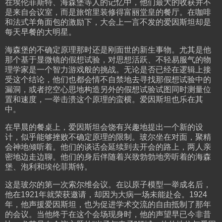
在埃伦菲斯特、海森堡等人的记忆中，他们最大的收获并不
是来自会议室，而是旅馆里装修得富丽堂皇的餐厅。在咖啡
和法式羊角面包的激励下，大会上一言不发的爱因斯坦却是
每天早餐的大明星。
海森堡的不确定原理那时还是刚面世的新生事物。尤其是他
那个基于显微镜的假想试验，对思想活跃、不轻易服气的物
理学家是一个智力游戏般的挑战。无论是否已经在逻辑上接
受这个结论，他们也都会情不自禁地去寻找那假想试验中的
漏洞，或者挖空心思地构造另外的假想试验试图同时测量位
置和速度，一举击溃这个原理的蛮横。爱因斯坦也乐在其
中。
在早晨的餐桌上，爱因斯坦会饶有兴趣地提出一个新的设
计，似乎能够挫败不确定原理的限制。玻尔坐在对面，聚精
会神地倾听着。他们的谈话会延续到去开会的路上，两人亲
密地边走边聊。他们的身后伴随着兴致勃勃地旁听着的海森
堡、泡利和埃伦菲斯特。
这是玻尔的第一次索尔维会议。在以原子模型一举成名后，
他在1921年就荣获邀请，却因为大病一场未能赴会。1924
年，他声援爱因斯坦，也为促进学术交流的自由抵制了那年
的会议。当他终于在这个会场现身时，他的声望早已今非昔