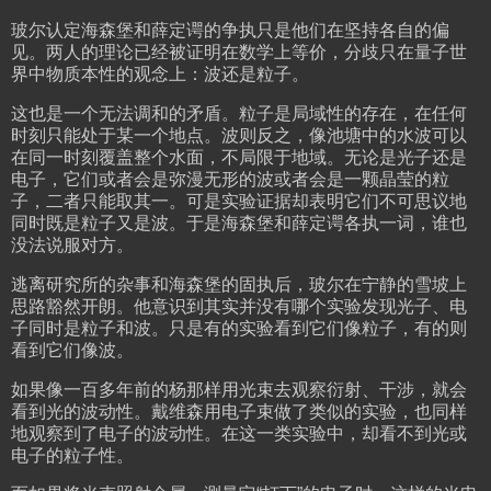
玻尔认定海森堡和薛定谔的争执只是他们在坚持各自的偏
见。两人的理论已经被证明在数学上等价，分歧只在量子世
界中物质本性的观念上：波还是粒子。
这也是一个无法调和的矛盾。粒子是局域性的存在，在任何
时刻只能处于某一个地点。波则反之，像池塘中的水波可以
在同一时刻覆盖整个水面，不局限于地域。无论是光子还是
电子，它们或者会是弥漫无形的波或者会是一颗晶莹的粒
子，二者只能取其一。可是实验证据却表明它们不可思议地
同时既是粒子又是波。于是海森堡和薛定谔各执一词，谁也
没法说服对方。
逃离研究所的杂事和海森堡的固执后，玻尔在宁静的雪坡上
思路豁然开朗。他意识到其实并没有哪个实验发现光子、电
子同时是粒子和波。只是有的实验看到它们像粒子，有的则
看到它们像波。
如果像一百多年前的杨那样用光束去观察衍射、干涉，就会
看到光的波动性。戴维森用电子束做了类似的实验，也同样
地观察到了电子的波动性。在这一类实验中，却看不到光或
电子的粒子性。