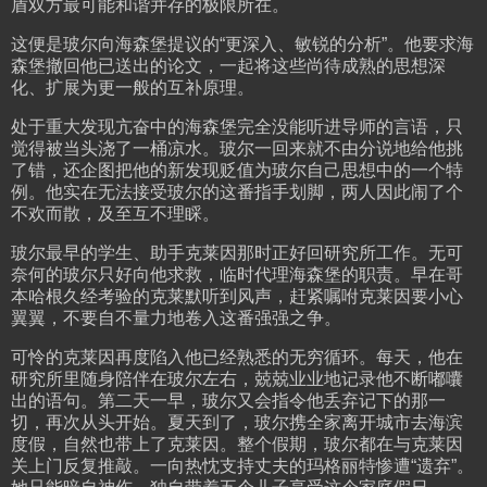
盾双方最可能和谐并存的极限所在。
这便是玻尔向海森堡提议的“更深入、敏锐的分析”。他要求海
森堡撤回他已送出的论文，一起将这些尚待成熟的思想深
化、扩展为更一般的互补原理。
处于重大发现亢奋中的海森堡完全没能听进导师的言语，只
觉得被当头浇了一桶凉水。玻尔一回来就不由分说地给他挑
了错，还企图把他的新发现贬值为玻尔自己思想中的一个特
例。他实在无法接受玻尔的这番指手划脚，两人因此闹了个
不欢而散，及至互不理睬。
玻尔最早的学生、助手克莱因那时正好回研究所工作。无可
奈何的玻尔只好向他求救，临时代理海森堡的职责。早在哥
本哈根久经考验的克莱默听到风声，赶紧嘱咐克莱因要小心
翼翼，不要自不量力地卷入这番强强之争。
可怜的克莱因再度陷入他已经熟悉的无穷循环。每天，他在
研究所里随身陪伴在玻尔左右，兢兢业业地记录他不断嘟囔
出的语句。第二天一早，玻尔又会指令他丢弃记下的那一
切，再次从头开始。夏天到了，玻尔携全家离开城市去海滨
度假，自然也带上了克莱因。整个假期，玻尔都在与克莱因
关上门反复推敲。一向热忱支持丈夫的玛格丽特惨遭“遗弃”。