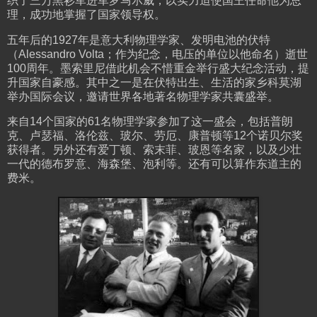
织了三万黑衫军进军罗马示威，以实力迫使国王任命他为总
理，成功地掌握了国家领导权。
五年后的1927年是意大利物理学家、发明电池的伏特
（Alessandro Volta；作为纪念，电压的单位以他命名）逝世
100周年。墨索里尼借此机会不惜重金举行盛大纪念活动，提
升国家自豪感。其中之一是在伏特出生、生活的家乡科莫湖
举办国际会议，邀请世界各地著名物理学家共囊盛举。
来自14个国家的61名物理学家参加了这一盛会，包括普朗
克、卢瑟福、洛伦兹、玻尔、劳厄、康普顿等12个诺贝尔奖
获得者。另外还有爱丁顿、索末菲、玻恩等名家，以及少壮
一代的德布罗意、海森堡、泡利等。还有可以算作东道主的
费米。