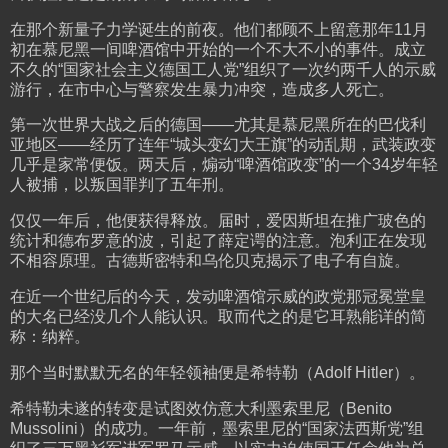
在那个新量子力学诞生的前夜。他们都顾不上留意那年11月
初在慕尼黑一间啤酒馆中开始的一个不大不小的事件。成立
不久的“国家社会主义德国工人党”组织了一次约两千人的示威
游行，在市中心与警察发生暴力冲突，造成多人死亡。
第一次世界大战之后的德国——尤其是慕尼黑所在的巴伐利
亚地区——经历了连年“城头变幻大王旗”的动乱期，武装政变
几乎是家常便饭。两天后，煽动“啤酒馆政变”的一个34岁年轻
人被捕，以叛国罪判了五年刑。
仅仅一年后，他便获得释放。届时，爱因斯坦在推广玻色的
统计和德布罗意的波，引起了薛定谔的注意。泡利正在发现
不相容原理。古德斯密特和乌伦贝克揭示了电子有自旋。
在近一个世纪后的今天，发动啤酒馆示威的政党那冠冕堂皇
的大名已经没几个人能认识。取而代之的是它耳熟能详的简
称：纳粹。
那个当时默默无名的年轻领袖便是希特勒（Adolf Hitler）。
希特勒未遂的转变是试图效仿意大利墨索里尼（Benito
Mussolini）的成功。一年前，墨索里尼的“国家法西斯党”组