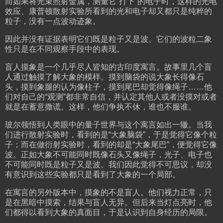
而如果将光束照射金属，测量它“打下”的电子时，这样的光电
效应、康普顿散射实验所看到的光和电子却又都只是纯粹的
粒子，没有一点波动迹象。
因此并没有证据表明它们既是粒子又是波。它们的波粒二象
性只是在不同观察手段中的表现。
盲人摸象是一个几乎尽人皆知的古印度寓言。故事里几个盲
人通过触摸了解大象的模样。摸到脑袋的说大象长得像石
头，摸到象腿的认为像柱子，摸到尾巴却觉得像绳子……他
们对自己的“观测”都非常自信，并认定其他人或者没摸对或者
就是在蓄意撒谎。这样，他们争执不休，谁也不服谁。
玻尔领悟到人类眼中的量子世界与这个寓言如出一辙。当我
们进行散射实验时，看到的是“大象脑袋”，于是觉得它像个粒
子；而在做衍射实验时，看到的却是“大象尾巴”，便觉得它像
波。正如大象不可能同时既像石头又像绳子，光子、电子也
不可能同时既是粒子又是波。我们因此觉得不可思议，却没
有意识到这些实验都只是看到了大象的一个局部。
在寓言的另外版本中，摸象的不是盲人。他们视力正常，只
是在黑暗中摸索，结果与盲人无异。但后来当灯点亮时，他
们都得以看到大象的真面目，于是认识到自身经历的局限。