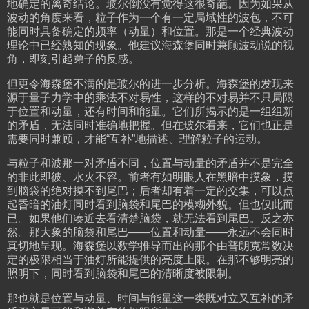
地确定的离奇结论。玻尔倒没有觉得这很奇葩。因为如果从
波动的角度来看，粒子作为一个有一定局域性的波包，不可
能同时具备确定的频率（动量）和位置。那是一个经典波动
理论中已经熟知的现象。他建议海森堡同时兼顾波动说的视
角，即刻引起弟子的反感。
但更令海森堡不满的是玻尔的进一步分析。海森堡的发现来
源于量子力学中的乘法不对易性，这样的不对易并不只局限
于位置和动量，还有时间和能量。它们所揭示的是一组组新
的矛盾，无法同时准确地把握。但在玻尔看来，它们也正是
需要同时兼顾，才能“互补”地描述、理解粒子的运动。
与粒子和波那一对矛盾不同，位置与动量的矛盾并不是完全
的非此即彼、水火不容。前者有如明眼人在黑暗中摸象，摸
到脑袋的绝对摸不到尾巴；后者却有着一定的交集，可以点
起昏暗的油灯同时看到脑袋和尾巴的模糊外貌。但也仅此而
已。如果他们凑近去看清楚脑袋，就无法看到尾巴。反之亦
然。那大象的脑袋和尾巴——位置和动量——永远不会同时
真切地呈现。海森堡以数学推导而出的那个由普朗克常数决
定的极限相当于油灯所能提供的亮度上限。在那不够明亮的
照明下，同时看到脑袋和尾巴的清晰度被限制。
那也就是位置与动量、时间与能量这一类既对立又互补的矛