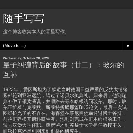
随手写写
这个博客收集本人的零星写作。
▼
Wednesday, October 28, 2020
量子纠缠背后的故事（廿二）：玻尔的
互补
1923年，爱因斯坦为了躲避当时德国日益严重的反犹太情绪
乘邮轮到亚洲远航，错过了诺贝尔奖典礼。归来后，他到瑞
典补做了领奖演说，并顺路去哥本哈根访问玻尔。那时，玻
尔正忙着与克莱默、斯莱特折腾那篇BKS论文，最后一次试
图维护光子的不存在。海森堡在慕尼黑侥幸通过博士答辩，
前往哥廷根开启科研生涯。泡利则完成在哥本哈根的工作，
转去汉堡大学任职。薛定谔才到苏黎士大学担任教授不久，
而狄拉克还是刚刚来到剑桥的研究生。