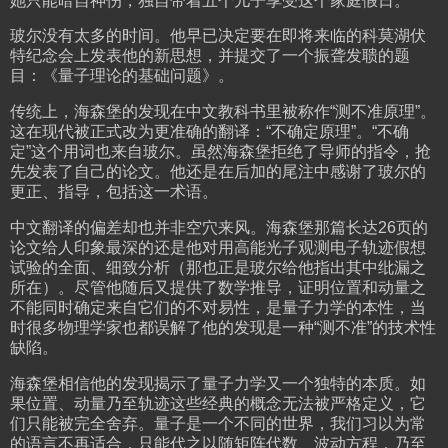
她只能暗自神伤，独自带着五个儿子享受这个家庭假日。
玻尔没有太多的时间。他早已决定要在即将来临的科莫湖伏
特纪念会上发表他的新思想，并提交了一个振聋发聩的题
目：《量子理论的基础问题》。
传统上，海森堡的发现在中文教科书里被称作“测不准原理”。
这在现代被正式改为更准确的翻译：“不确定原理”。“不确
定”这个用词也来自玻尔。虽然海森堡拒绝了导师的指令，抢
先发表了自己的论文。他还是在后加的尾注中感谢了玻尔的
更正、指导，包括这一术语。
中文翻译的偏差却也并非空穴来风。海森堡那篇长达26页的
论文给人印象最深的还是他对用高能光子观测电子轨迹假想
试验的全面、细致分析（那也正是玻尔给他指出其中纰漏之
所在）。尽管他随后又提供了数学推导，证明位置和动量之
不能同时确定来自它们的不对易性，是量子力学的本性，当
时很多物理学家也都误解了他的发现是一种“测不准”的技术性
缺陷。
海森堡相信他的发现揭示了量子力学又一个独特的本质。如
果位置、动量乃至轨迹这些经典的概念无法被严格定义，它
们只能被完全舍弃。量子是一个不同的世界，我们习以为常
的语言不再适合，只能代之以随矩阵代数、波动方程，乃至