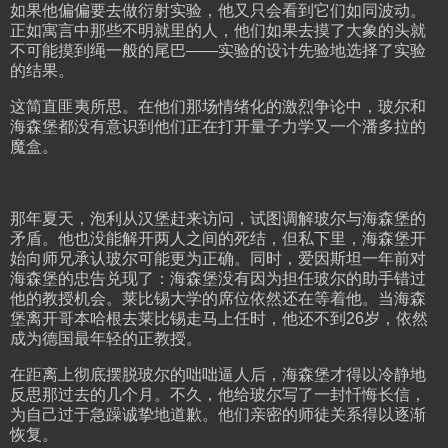
如果他偏偏要去做衍射实验，他又只会看到它们如同波动。
正如寓言中那些不明就里的人，他们如果去摸了大象的头就
不可能摸到绳一般的尾巴——实验的设计先验地选择了实验
的结果。
这简直匪夷所思。在他们那场情绪化的激烈争论中，玻尔和
海森堡都没有意识到他们正在打开量子力学又一个潘多拉的
魔盒。
那年夏天，泡利从汉堡赶来访问，试图调解玻尔与海森堡的
矛盾。他也没能解开两人之间的死结，但私下里，海森堡开
始向师兄承认玻尔可能更为正确。同时，爱因斯坦一年前对
海森堡的忠告兑现了：海森堡没有因为担任玻尔的助手错过
他的教授机会。莱比锡大学的席位依然还在等着他。当海森
堡离开哥本哈根去莱比锡走马上任时，他还不到26岁，依然
成为德国最年轻的正教授。
在距离上彻底摆脱玻尔的咄咄逼人后，海森堡才得以冷静地
反思那过去的几个月。不久，他给玻尔写了一封忏悔长信，
为自己过于急躁诚挚地道歉。他们亲密的师徒关系得以逐渐
恢复。