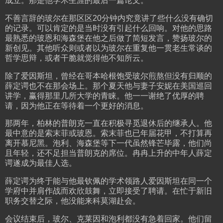
成立。那是他学术生涯的最后一篇论文。
不善言辞的玻尔在那区区20分钟内究竟讲了些什么没有确切
的记录。可以肯定的是当时没有引起什么回响。对他的思路
最熟悉的玻恩和海森堡在他之后做了简短发言，赞扬玻尔的
新创见。其他听众则或者以为玻尔在重复他一贯老生常谈的
哲学思辩，或者干脆就觉得他不知所云。
除了爱因斯坦，曾经在哥本哈根饱受玻尔煎熬但没有归顺的
薛定谔也不在那会场上。那个夏天他与妻子安妮在美国巡回
讲学，赢得那里几所大学的青睐。他一一谢绝了优厚的聘
请，因为他正在等待着一个更好的消息。
那两年，柏林的普朗克一直在积极寻觅退休后的继承人。他
最中意的是索末菲或玻恩。索末菲也已年届花甲，不打算再
离开慕尼黑。泡利、海森堡等下一代虽然锋芒毕露，他们尚
且年轻，还不足担当普朗克的席位。冉冉上升的中年人薛定
谔遂成为最佳人选。
薛定谔为终于能与他最钦佩的学术领路人爱因斯坦在同一个
学府中并肩作战而欢欣鼓舞，立即接受了聘请。在忙于新旧
职务交替之际，他没能来科莫湖赴会。
会议结束后，玻尔、克莱因和泡利都没有急着回家。他们留