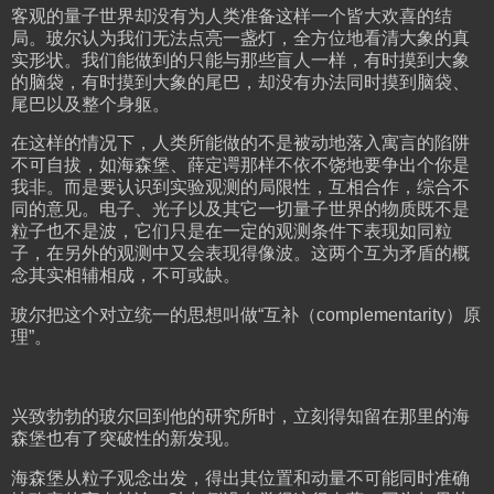
客观的量子世界却没有为人类准备这样一个皆大欢喜的结
局。玻尔认为我们无法点亮一盏灯，全方位地看清大象的真
实形状。我们能做到的只能与那些盲人一样，有时摸到大象
的脑袋，有时摸到大象的尾巴，却没有办法同时摸到脑袋、
尾巴以及整个身躯。
在这样的情况下，人类所能做的不是被动地落入寓言的陷阱
不可自拔，如海森堡、薛定谔那样不依不饶地要争出个你是
我非。而是要认识到实验观测的局限性，互相合作，综合不
同的意见。电子、光子以及其它一切量子世界的物质既不是
粒子也不是波，它们只是在一定的观测条件下表现如同粒
子，在另外的观测中又会表现得像波。这两个互为矛盾的概
念其实相辅相成，不可或缺。
玻尔把这个对立统一的思想叫做“互补（complementarity）原
理”。
兴致勃勃的玻尔回到他的研究所时，立刻得知留在那里的海
森堡也有了突破性的新发现。
海森堡从粒子观念出发，得出其位置和动量不可能同时准确