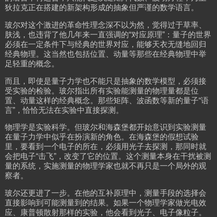
狄拉克正在搭建的新架构形成的抽象但严谨的数学语言。
玻尔对这个激进的革命性理念深不以为然，觉得过于草率、
肤浅，也违背了他几年来一直强调的“对应原理”：量子的世界
必须在一定条件下与经典的世界对应，能够天衣无缝地回归
经典物理。这当然也包括位置、动量等那些在经典物理中举
足轻重的概念。
而且，即使是量子力学也不能只是抽象的数学模型，必须接
受实验的检验。玻尔指出所有实验能测量的物理量都是位
置、动量这样的经典概念。那些矩阵、波函数等新的量子“语
言”，恰恰无法在实验中直接探测。
物理学是实验科学。但玻尔和海森堡都开始意识到实验测量
在量子力学中似乎在扮演新的角色。在海森堡的假想试验
里，要看到一个电子的所在，必须用光子去探测，那同时就
会把电子“击飞”，改变了它的位置。这个测量本身在干扰被测
量的系统，实施测量的物理学家也就不再只是一个局外的观
察者。
玻尔还更进了一步。在他的互补原理中，测量手段的选择会
直接影响到可能测量到的结果。如果一个物理学家做光电效
应、康普顿散射那样的实验，他会看到光子、电子像粒子。