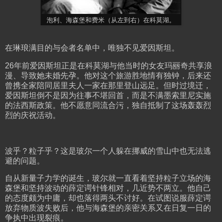
泡利、海森堡和费米（从左到右）在科莫湖。
在琳琅满目的与会者名单中，唯独不见爱因斯坦。
26年前爱因斯坦正是在科莫湖与他当时的女友玛丽奇共享浪
漫、导致她未婚先孕。他对这个旅游胜地情有独钟，后来还
曾携全家陪同居里夫人一家在那里登山远足。但时过境迁，
爱因斯坦倒不是因为往事不堪回首，而是不满墨索里尼实施
的法西斯政策。他不愿意同流合污，独自抵制了这场轰轰烈
烈的庆祝活动。
波乎？粒子乎？这是玻尔一个人躲在挪威的雪山中也无法逃
避的问题。
自从新量子力学的诞生，玻尔就一直看着坚持粒子立场的海
森堡和坚持波动的薛定谔针锋相对，几近势不两立。他自己
的态度颇为中庸，却也落得两头不讨好。在试图说服薛定谔
放弃物质波失败后，他与海森堡的亲密关系又在日复一日的
争执中出现裂痕。